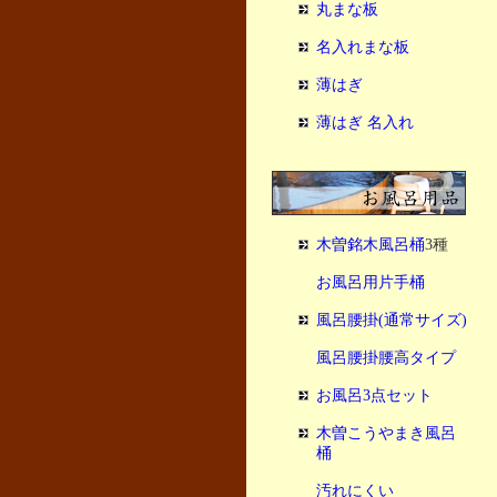
丸まな板
名入れまな板
薄はぎ
薄はぎ 名入れ
木曽銘木風呂桶
3種
お風呂用片手桶
風呂腰掛(通常サイズ)
風呂腰掛腰高タイプ
お風呂3点セット
木曽こうやまき風呂
桶
汚れにくい