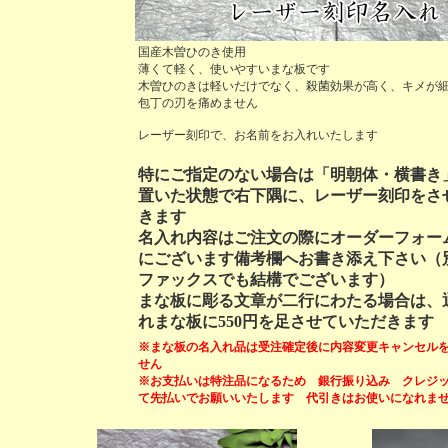
国産木曽ひのき使用
薄くて軽く、使いやすいまな板です
木曽ひのきは軽いだけでなく、殺菌効果が高く、キメが
包丁の刃を痛めません
レーザー刻印で、お名前をお入れいたします
特にご指定のない場合は「明朝体・横書き
置いた状態で右下隅に、レーザー刻印をさ
きます
名入れ内容はご注文の際にオーダーフォー
にございます備考欄へお書き添え下さい（
ファックスでも結構でございます）
まな板に彫る文章が二行にわたる場合は、
れまな板に550円を足させていただきます
※まな板の名入れ品は受注確定後に内容変更キャンセル
せん
※お支払いは特注品になるため 銀行振り込み クレジ
て先払いでお願いいたします 代引きはお使いになれま