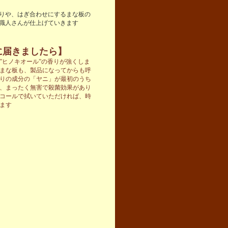
りや、はぎ合わせにするまな板の
職人さんが仕上げていきます
に届きましたら】
”ヒノキオール”の香りが強くしま
まな板も、製品になってからも呼
りの成分の「ヤニ」が最初のうち
、まったく無害で殺菌効果があり
コールで拭いていただければ、時
ます