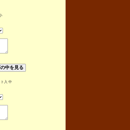
小
ト入 中