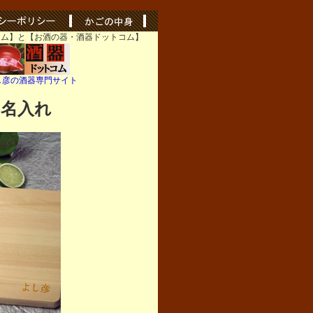
コム】と【お酒の器・酒器ドットコム】
し彦の酒器専門サイト
 名入れ