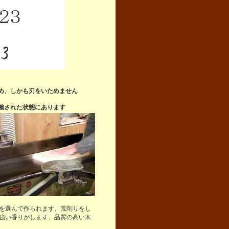
め、しかも刃をいためません
菌された状態にあります
を選んで作られます、荒削りをし
強い香りがします、品質の高い木