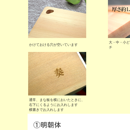
大・中・小ど
かけておける穴が空いています
チ
通常、まな板を横においたときに、
右下にくるようにお入れします
横書きでお入れします