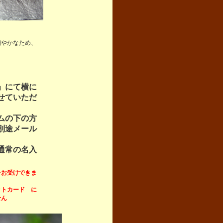
細やかなため、
」にて横に
せていただ
ムの下の方
別途メール
通常の名入
をお受けできま
ットカード に
せん