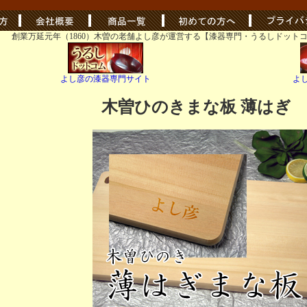
創業万延元年（1860）木曽の老舗よし彦が運営する【漆器専門・うるしドット
よし彦の漆器専門サイト
よ
木曽ひのきまな板 薄はぎ