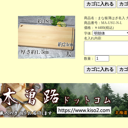
商品名：まな板薄はぎ名入 
商品番号：MA-USU-N-L
価格：￥4400(税込)
字体:
名入れ内容:
数量：