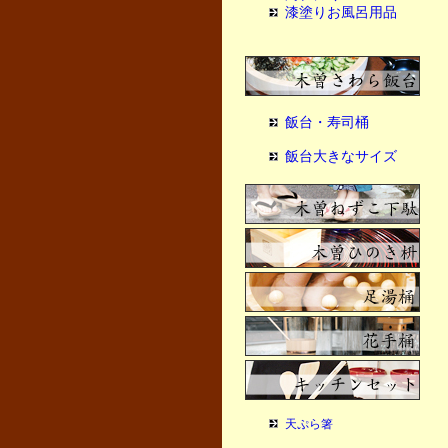
漆塗りお風呂用品
飯台・寿司桶
飯台大きなサイズ
天ぷら箸