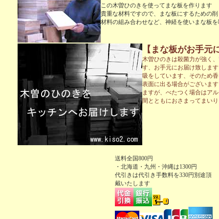
この木曽ひのきを使ってまな板を作ります
貴重な材料ですので、まな板にするための削
材料の組み合わせなど、神経を使いまな板を
【まな板がお手元
木曽ひのきは殺菌力が強く、
す、お手元にお届け致します
吸をしています、そのため香
表面に出る場合がございます
ますが、べたつく場合はアル
間とともにおさまってまいり
送料全国800円
・北海道・九州・沖縄は1300円
代引きは
代引き手数料を330円別途頂
戴いたします